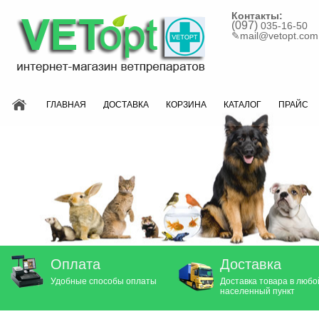
Контакты:
(097)
035-16-50
✎
mail@vetopt.com
ГЛАВНАЯ
ДОСТАВКА
КОРЗИНА
КАТАЛОГ
ПРАЙС
Оплата
Доставка
Удобные способы оплаты
Доставка товара в любо
населенный пункт