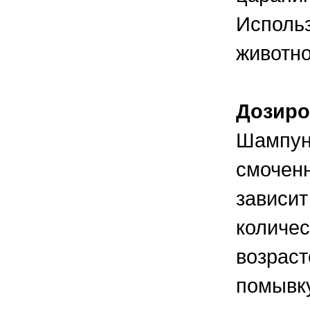
Исполь
животно
Дозиро
Шампун
смоченн
зависит
количес
возраст
помывку