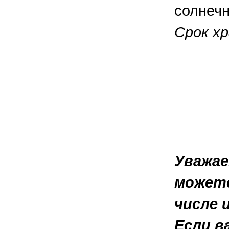
солнечн
Срок хр
Уважае
можете
числе 
Если в