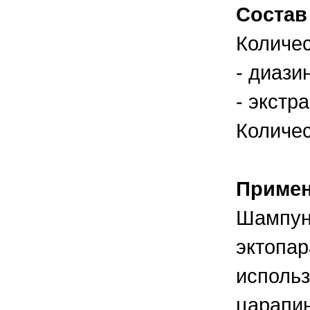
правильно ухаживать, кормить и
Состав
содержать своих животных, но и вовремя
распознать то или иное заболевание
Количес
- диазин
- экстра
Количес
Приме
Шампун
эктопар
использ
царапин