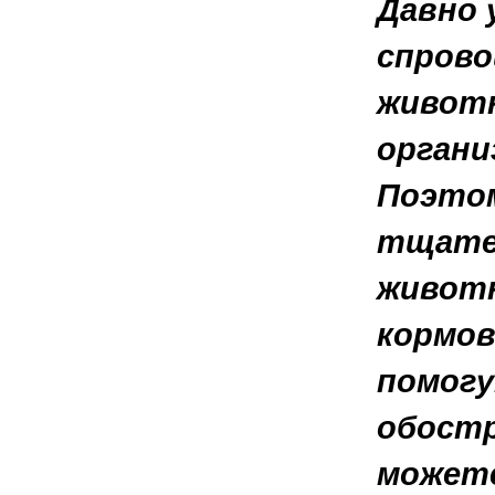
Давно 
спрово
животн
органи
Поэтом
тщател
животн
кормов
помогу
обостр
можете