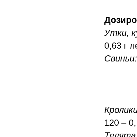
Дозиро
Утки, к
0,63 г 
Свиньи:
От 11
От 31
От 61
Кролики
120 – 0,
Телята