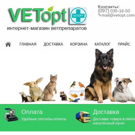
Контакты:
(097)
035-16-50
✎
mail@vetopt.com
ГЛАВНАЯ
ДОСТАВКА
КОРЗИНА
КАТАЛОГ
ПРАЙС
Оплата
Доставка
Удобные способы оплаты
Доставка товара в любо
населенный пункт