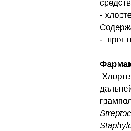
средств
правильно ухаживать, кормить и
содержать своих животных, но и вовремя
распознать то или иное заболевание
- хлорт
Содерж
- шрот 
Фармак
Хлорте
дальней
грампол
Streptoc
Staphylo