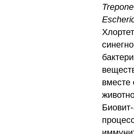
Trepone
Escheric
Хлортет
синегно
бактери
веществ
вместе 
животно
Биовит-
процесс
иммунит