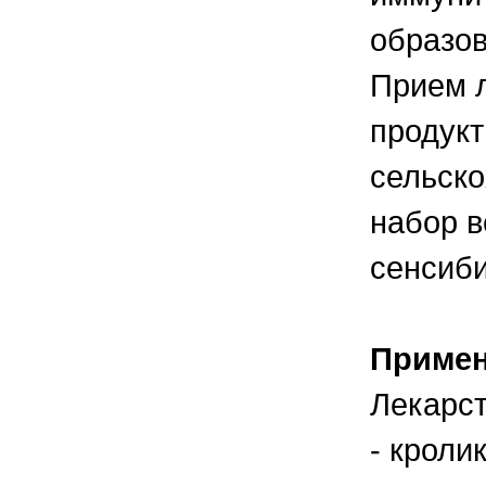
образов
Прием л
продукт
сельско
набор в
сенсиб
Приме
Лекарст
- кроли