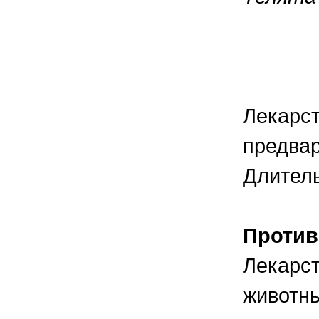
От 11
От 31
От 61
Лекарст
предвар
Длитель
Против
Лекарст
животны