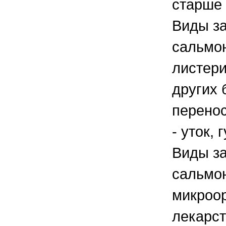
старше 
Виды за
сальмон
листери
других 
перено
- уток, 
Виды за
сальмон
микроо
лекарс