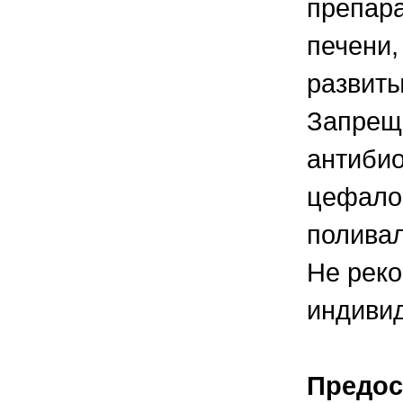
препара
печени,
развит
Запреща
антибио
цефалос
полива
Не реко
индивид
Предос