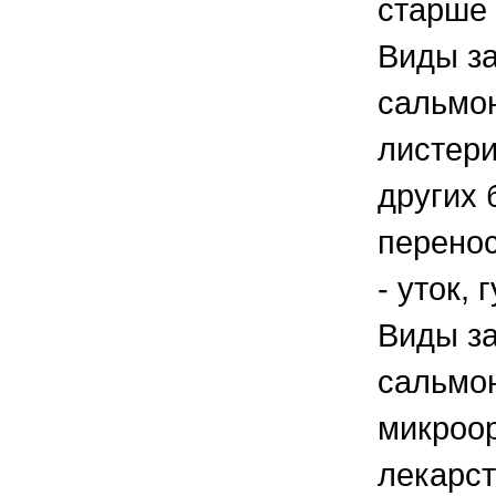
старше 
Виды за
сальмон
листери
других 
перено
- уток, 
Виды за
сальмон
микроо
лекарс