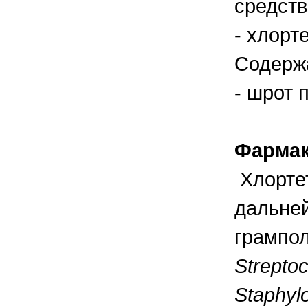
средств
правильно ухаживать, кормить и
содержать своих животных, но и вовремя
распознать то или иное заболевание
- хлорт
Содерж
- шрот 
Фармак
Хлорте
дальней
грампол
Streptoc
Staphylo