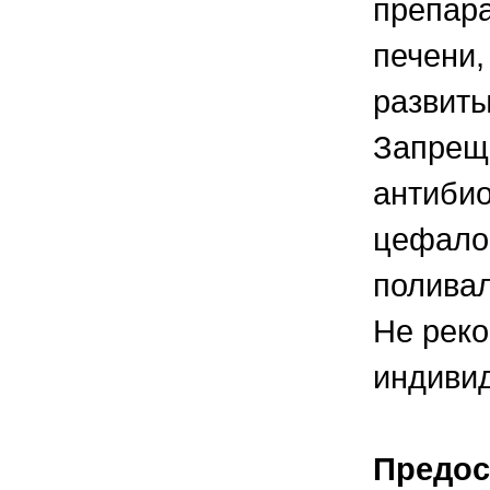
препара
печени,
развит
Запреща
антибио
цефалос
полива
Не реко
индивид
Предос