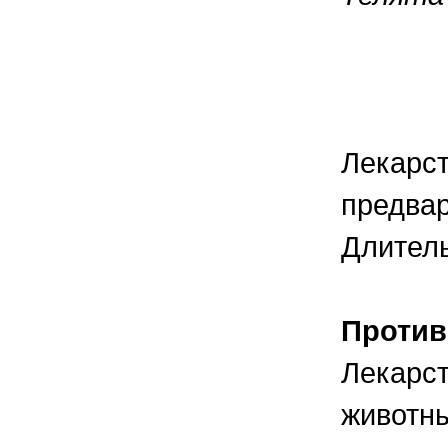
От 11
От 31
От 61
Лекарст
предвар
Длитель
Против
Лекарст
животны