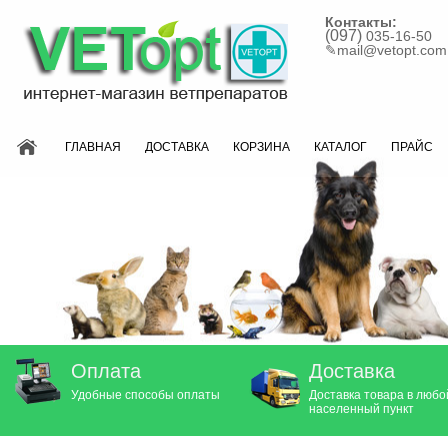
Контакты:
(097)
035-16-50
✎
mail@vetopt.com
ГЛАВНАЯ
ДОСТАВКА
КОРЗИНА
КАТАЛОГ
ПРАЙС
Оплата
Доставка
Удобные способы оплаты
Доставка товара в любо
населенный пункт