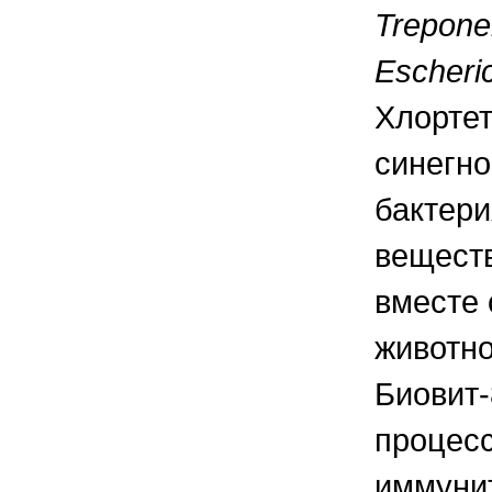
Trepone
Escheric
Хлортет
синегно
бактери
веществ
вместе 
животно
Биовит-
процесс
иммунит