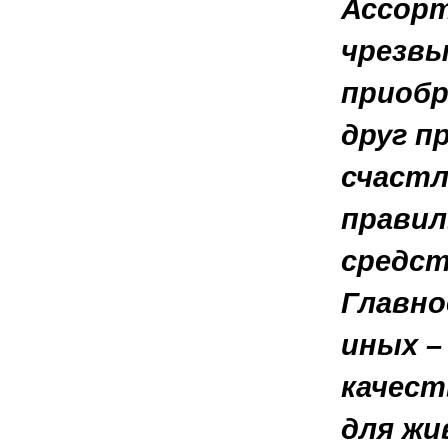
Ассорт
чрезвы
приобр
друг п
счастл
правил
средст
Главно
иных –
качест
для жи