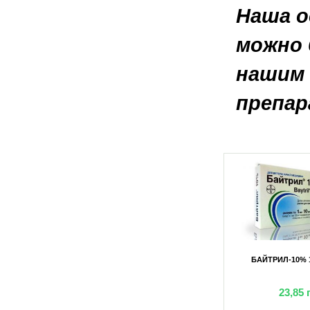
Наша о
можно 
нашим 
препа
ЛАКОН) 10МЛ
БАЙТРИЛ-10% 1МЛ №50
БАЙТРИЛ-10% 
грн
202,40
грн
23,85