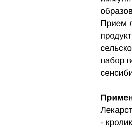
образов
Прием л
продукт
сельско
набор в
сенсиб
Приме
Лекарст
- кроли