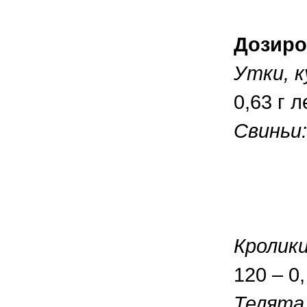
Дозиро
Утки, к
0,63 г 
Свиньи:
От 11
От 31
От 61
Кролики
120 – 0,
Телята