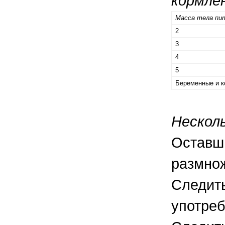
кормле
Масса тела пит
2
3
4
5
Беременные и 
Нескол
Оставши
размнож
Следить
употреб