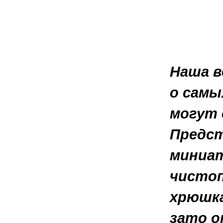
Наша в
о самы
могут
Предст
миниат
чистоп
хрюшка
зато о