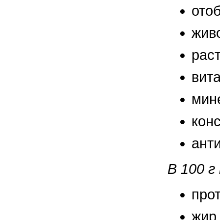
правильно ухаживать, кормить и
ото
содержать своих животных, но и вовремя
распознать то или иное заболевание
жив
рас
вит
мин
кон
анти
В 100 
про
жир