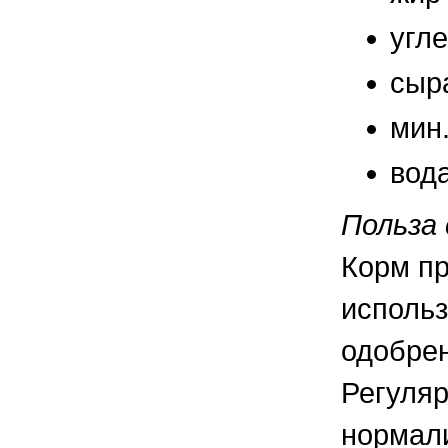
угл
сыр
мин
вод
Польза 
Корм пр
использ
одобре
Регуляр
нормали