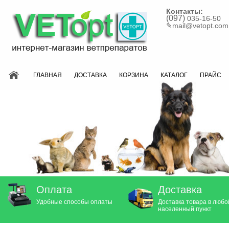
Контакты:
(097)
035-16-50
✎
mail@vetopt.com
ГЛАВНАЯ
ДОСТАВКА
КОРЗИНА
КАТАЛОГ
ПРАЙС
Оплата
Доставка
Удобные способы оплаты
Доставка товара в любо
населенный пункт