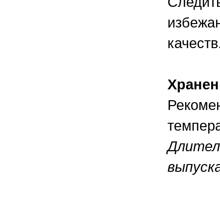
Следить
избежан
качеств
Хранен
Рекомен
темпера
Длитель
выпуска