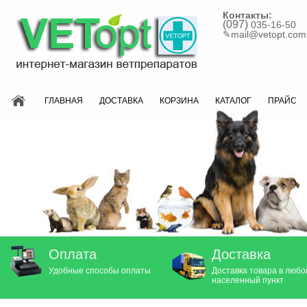
Контакты:
(097)
035-16-50
✎
mail@vetopt.com
ГЛАВНАЯ
ДОСТАВКА
КОРЗИНА
КАТАЛОГ
ПРАЙС
Оплата
Доставка
Удобные способы оплаты
Доставка товара в любо
населенный пункт