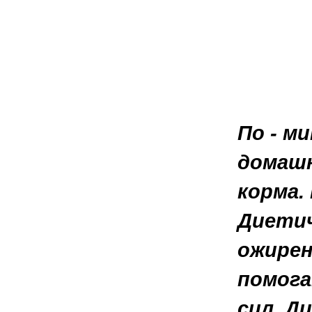
По - м
домашн
корма.
Диетич
ожирен
помога
сил. Д