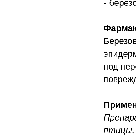
- березо
правильно ухаживать, кормить и
содержать своих животных, но и вовремя
распознать то или иное заболевание
Фармак
Березов
эпидерм
под пер
поврежд
Приме
Препар
птицы, 