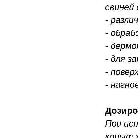
свиней 
- разли
- обра
- дермо
- для з
- повер
- нагно
Дозиро
При исп
копыт 