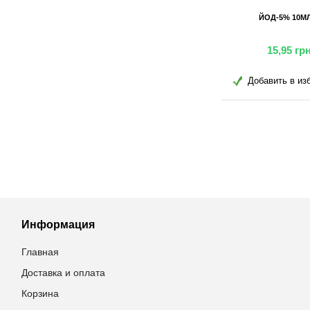
10МЛ
ЙОД-5% 100МЛ
ДЕЗИ СПРЕЙ (ТРИ
грн
88,45
грн
115,50
в избранное
Добавить в избранное
Добавить в 
Информация
Главная
Доставка и оплата
Корзина