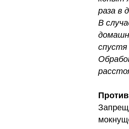
раза в 
В случа
домашн
спустя 
Обрабо
рассто
Против
Запреща
мокнуще