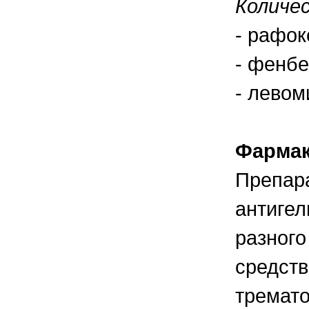
Количе
правильно ухаживать, кормить и
содержать своих животных, но и вовремя
распознать то или иное заболевание
- рафок
- фенбе
- левом
Фармак
Препара
антигел
разного
средств
тремато