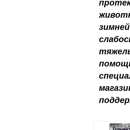
протек
животн
зимней
слабос
тяжелы
помощь
специа
магази
поддер