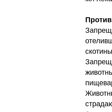
Против
Запреща
отеливш
скотины
Запреща
животн
пищевар
Животн
страда