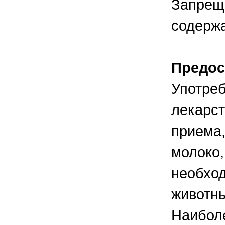
Запреща
содерж
Предос
Употре
лекарст
приема,
молоко,
необход
животны
Наиболе