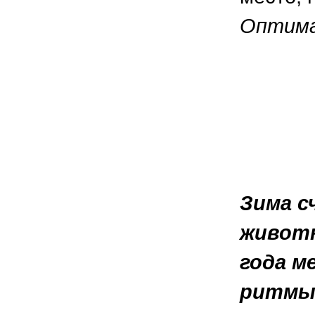
Оптима
Зима с
животн
года м
ритмы,