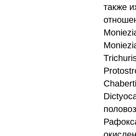
также и
отношен
Moniezia
Moniezi
Trichuri
Protostr
Chaberti
Dictyoc
половоз
Рафокса
окисле