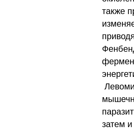
также п
изменяе
приводя
Фенбенд
фермент
энергет
Левомиз
мышечну
паразит
затем и