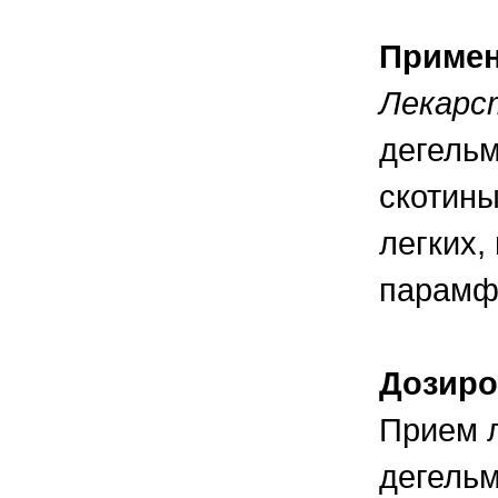
Приме
Лекарс
дегельм
скотины
легких,
парамфи
Дозиро
Прием л
дегельм