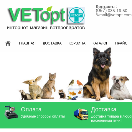
Контакты:
(097)
035-16-50
✎
mail@vetopt.com
ГЛАВНАЯ
ДОСТАВКА
КОРЗИНА
КАТАЛОГ
ПРАЙС
Оплата
Доставка
Удобные способы оплаты
Доставка товара в любо
населенный пункт