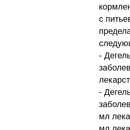
кормле
с питье
предела
следую
- Дегел
заболев
лекарст
- Дегел
заболев
мл лека
мл лека