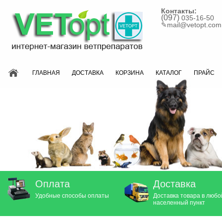
Контакты:
(097)
035-16-50
✎
mail@vetopt.com
ГЛАВНАЯ
ДОСТАВКА
КОРЗИНА
КАТАЛОГ
ПРАЙС
Оплата
Доставка
Удобные способы оплаты
Доставка товара в любо
населенный пункт