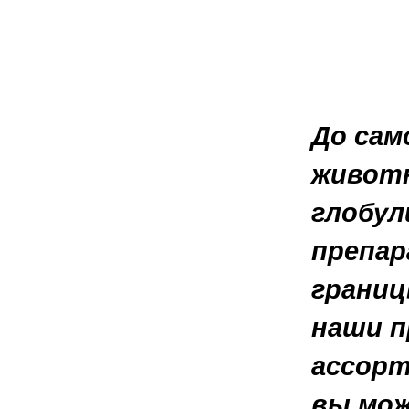
До сам
животн
глобул
препар
границ
наши п
ассорт
вы мож