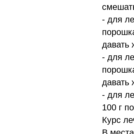
смешать
- для л
порошка
давать 
- для л
порошка
давать 
- для л
100 г п
Курс ле
В места