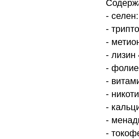
Содерж
правильно ухаживать, кормить и
содержать своих животных, но и вовремя
распознать то или иное заболевание
- селен:
- трипт
- метион
- лизин 
- фолие
- витами
- никот
- кальц
- менад
- токоф