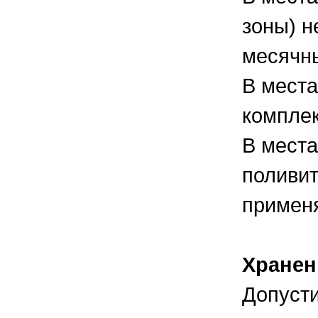
зоны) н
месячн
В места
комплек
В места
поливи
применя
Хранен
Допусти