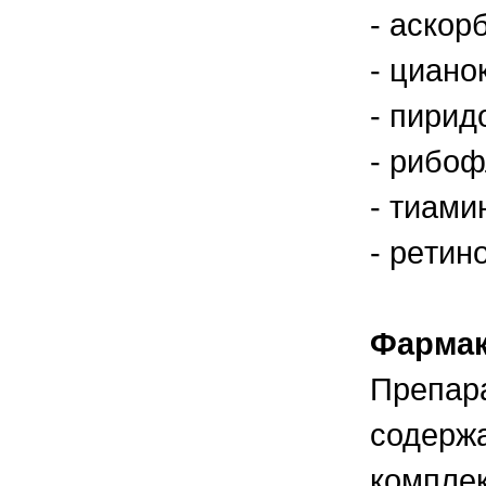
- аскор
- циано
- пирид
- рибоф
- тиамин
- peтин
Фармак
Препара
содерж
комплек