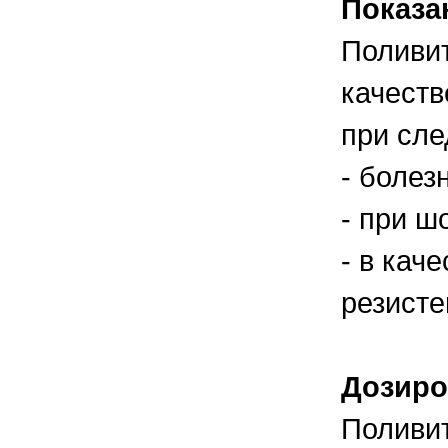
Показа
Поливит
качеств
при сл
- болез
- при ш
- в кач
резисте
Дозиро
Поливи