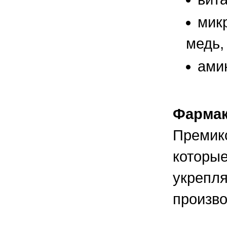
правильно ухаживать, кормить и
содержать своих животных, но и вовремя
микр
распознать то или иное заболевание
медь,
ами
Фармак
Премикс
которые
укрепля
произво