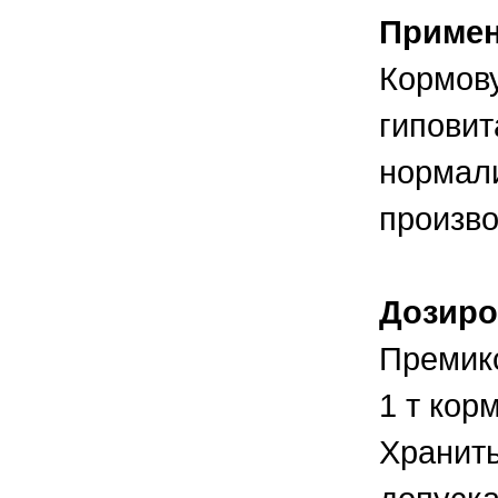
Приме
Кормов
гиповит
нормал
произво
Дозиро
Премикс
1 т кор
Хранить