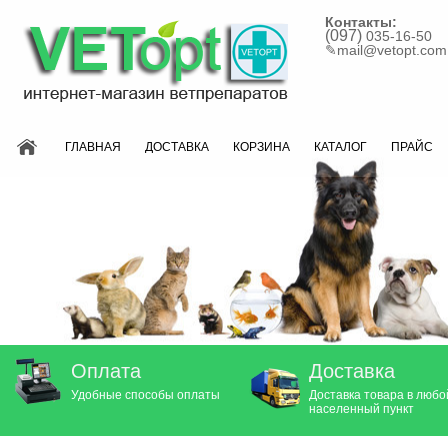
Контакты:
(097)
035-16-50
✎
mail@vetopt.com
ГЛАВНАЯ
ДОСТАВКА
КОРЗИНА
КАТАЛОГ
ПРАЙС
Оплата
Доставка
Удобные способы оплаты
Доставка товара в любо
населенный пункт