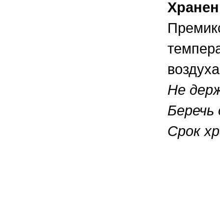
Хранен
Премикс
темпера
воздуха
Не дер
Беречь 
Срок хр