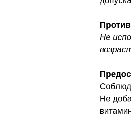
допуска
Против
Не исп
возраст
Предос
Соблюда
Не доба
витами