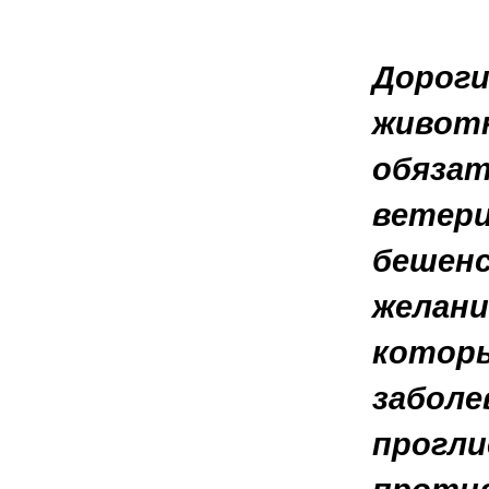
Дороги
животн
обязат
ветери
бешенс
желани
которы
заболе
прогли