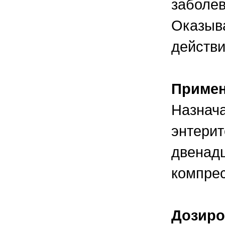
заболев
правильно ухаживать, кормить и
содержать своих животных, но и вовремя
распознать то или иное заболевание
Оказыв
действи
Приме
Назнача
энтерит
двенадц
компрес
Дозиро