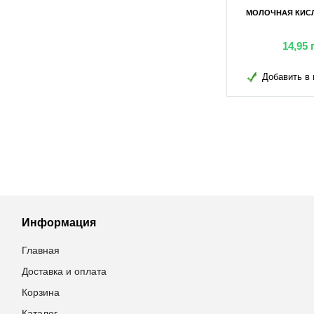
А 100Г
МОЛОЧНАЯ КИСЛОТА 500МЛ
МОЛОЧНАЯ КИСЛ
грн
59,30
грн
14,95
в избранное
Добавить в избранное
Добавить в 
Информация
Главная
Доставка и оплата
Корзина
Каталог