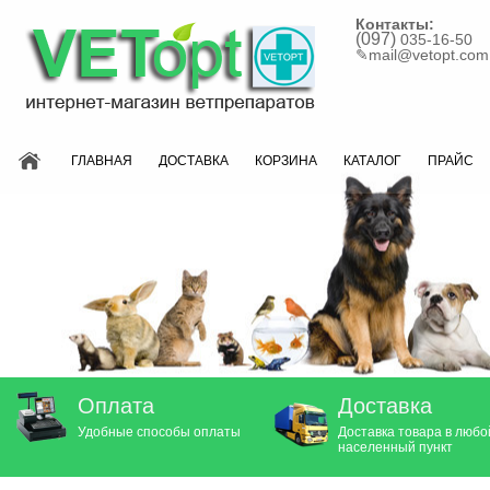
Контакты:
(097)
035-16-50
✎
mail@vetopt.com
ГЛАВНАЯ
ДОСТАВКА
КОРЗИНА
КАТАЛОГ
ПРАЙС
Оплата
Доставка
Удобные способы оплаты
Доставка товара в любо
населенный пункт