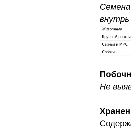
Семена
внутрь 
Животные
Крупный рогаты
Свиньи и МРС
Собаки
Побоч
Не выя
Хранен
Содержа