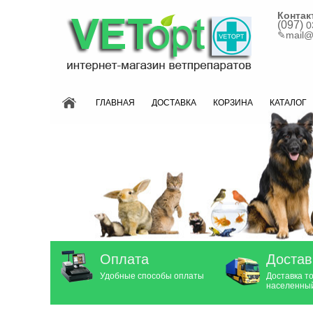
Контак
(097)
0
✎
mail@
ГЛАВНАЯ
ДОСТАВКА
КОРЗИНА
КАТАЛОГ
Оплата
Достав
Удобные способы оплаты
Доставка т
населенный