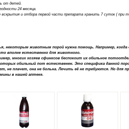
ь от детей.
годности 24 месяца.
 вскрытия и отбора первой части препарата хранить 7 суток ( при т
ья, некоторым животным порой нужна помощь. Например, когда 
что вполне естественно для животного.
имер, многих хозяев сфинксов беспокоит их обильное потоотделе
которых обильный пот естественен. Это специфика данной поро
ет, не плачет, она не больна. Лечить её не требуются. Но для
мины в нашей аптеке.