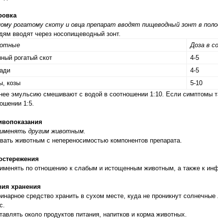
ровка
ому рогатому скоту и овца препарат вводят пищеводный зонт в поло
ям вводят через носопищеводный зонт.
отные
Доза в с
ный рогатый скот
4-5
ади
4-5
ы, козы
5-10
ее эмульсию смешивают с водой в соотношении 1:10. Если симптомы та
ошении 1:5.
ивопоказания
рименять другим животным.
вать животным с непереносимостью компонентов препарата.
остережения
именять по отношению к слабым и истощенным животным, а также к ин
вия хранения
инарное средство хранить в сухом месте, куда не проникнут солнечные 
с.
тавлять около продуктов питания, напитков и корма животных.