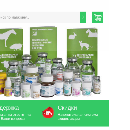
держка
Скидки
ьтанты ответят на
Накопительная система
 Ваши вопросы
скидок, акции