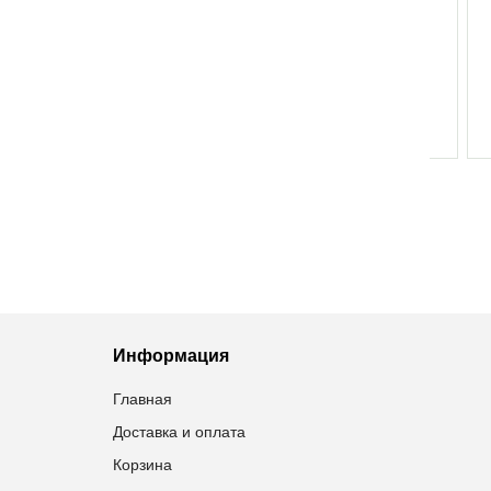
СЕМЯ ЛЬНА 100Г
МОЛОЧНАЯ КИСЛОТА 500МЛ
МОЛ
3,36
грн
59,30
грн
Добавить в избранное
Добавить в избранное
Информация
Главная
Доставка и оплата
Корзина