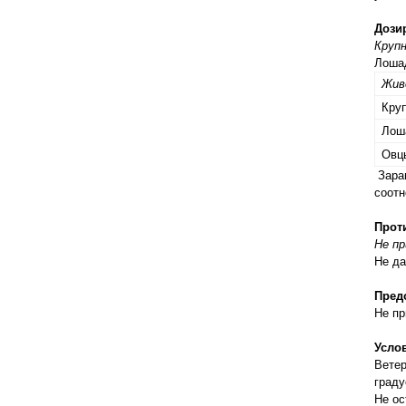
правильно ухаживать, кормить и
содержать своих животных, но и вовремя
Дози
распознать то или иное заболевание
Крупн
Лошад
Жив
Круп
Лош
Овц
Заран
соотн
Прот
Не п
Не да
Пред
Не пр
Усло
Ветер
граду
Не ос