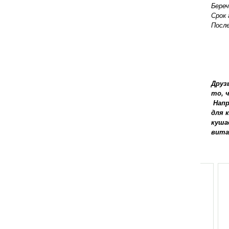
Береч
Срок 
После
Друз
то, 
Напр
для 
куша
вита