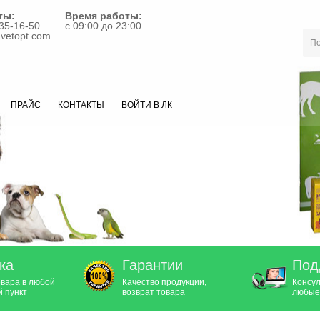
ты:
Время работы:
35-16-50
с 09:00 до 23:00
vetopt.com
ПРАЙС
КОНТАКТЫ
ВОЙТИ В ЛК
ка
Гарантии
Под
овара в любой
Качество продукции,
Консул
 пункт
возврат товара
любые