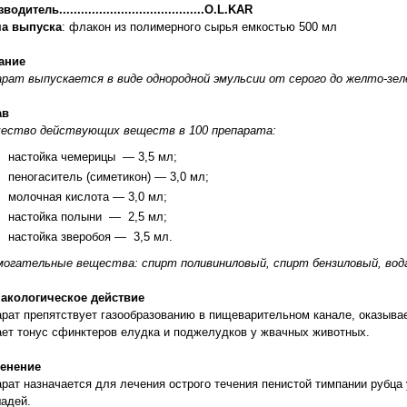
одитель........................................O.L.KAR
а выпуска
: флакон из полимерного сырья емкостью 500 мл
ание
рат выпускается в виде однородной эмульсии от серого до желто-зел
ав
чество действующих веществ в 100 препарата:
настойка чемерицы ― 3,5 мл;
пеногаситель (симетикон) ― 3,0 мл;
молочная кислота ― 3,0 мл;
настойка полыни ― 2,5 мл;
настойка зверобоя ― 3,5 мл.
могательные вещества: спирт поливиниловый, спирт бензиловый, вод
акологическое действие
рат препятствует газообразованию в пищеварительном канале, оказывае
ет тонус сфинктеров елудка и поджелудков у жвачных животных.
енение
рат назначается для лечения острого течения пенистой тимпании рубца у
адей.