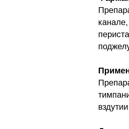
Препара
канале,
периста
поджелу
Приме
Препара
тимпани
вздутии