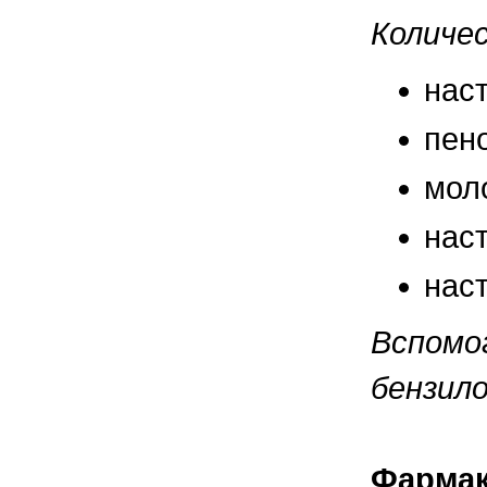
правильно ухаживать, кормить и
содержать своих животных, но и вовремя
Количе
распознать то или иное заболевание
нас
пено
мол
нас
нас
Вспомо
бензило
Фармак