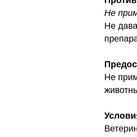
Не при
Не дав
препара
Предос
Не при
животны
Услови
Ветерин