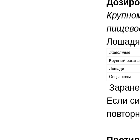
Дозиро
Крупно
пищево
Лошадям
Животные
Крупный рогаты
Лошади
Овцы, козы
Заранее
Если си
повторн
Против