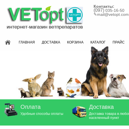
Контакты:
(097)
035-16-50
✎
mail@vetopt.com
ГЛАВНАЯ
ДОСТАВКА
КОРЗИНА
КАТАЛОГ
ПРАЙС
Оплата
Доставка
Удобные способы оплаты
Доставка товара в любо
населенный пункт