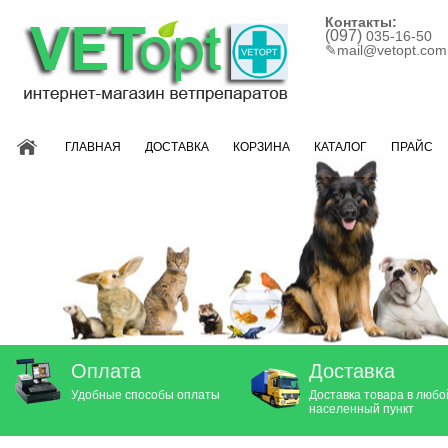
Контакты:
(097)
035-16-50
✎
mail@vetopt.com
ГЛАВНАЯ
ДОСТАВКА
КОРЗИНА
КАТАЛОГ
ПРАЙС
Оплата
Доставка
Удобные способы оплаты
Доставка товара в любо
населенный пункт