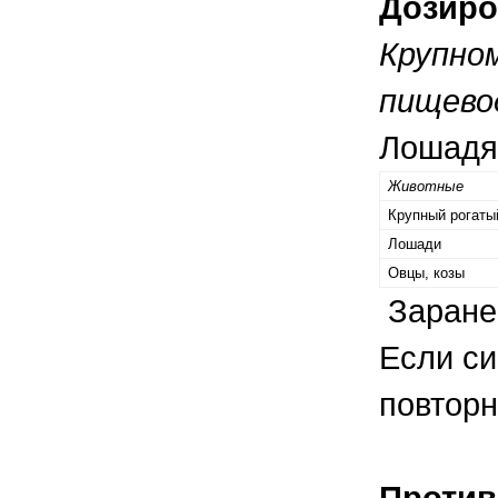
Дозиро
Крупно
пищево
Лошадям
Животные
Крупный рогаты
Лошади
Овцы, козы
Заранее
Если си
повторн
Против