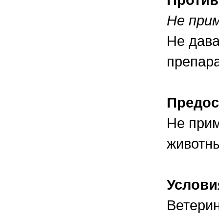
Не при
Не дав
препара
Предос
Не при
животны
Услови
Ветерин