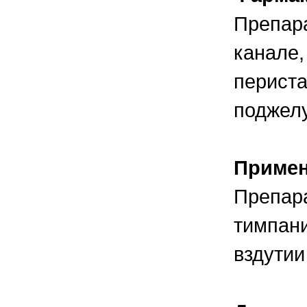
Препара
канале,
периста
поджелу
Приме
Препара
тимпани
вздутии