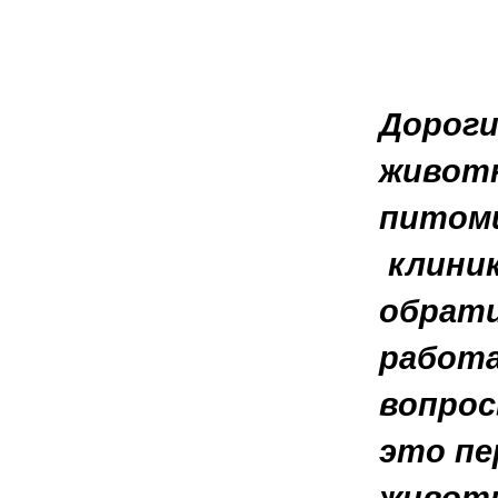
Дороги
животн
питомц
клиник
обрати
работа
вопрос
это пе
животн