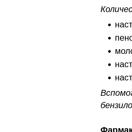
правильно ухаживать, кормить и
содержать своих животных, но и вовремя
Количе
распознать то или иное заболевание
нас
пено
мол
нас
нас
Вспомо
бензило
Фармак