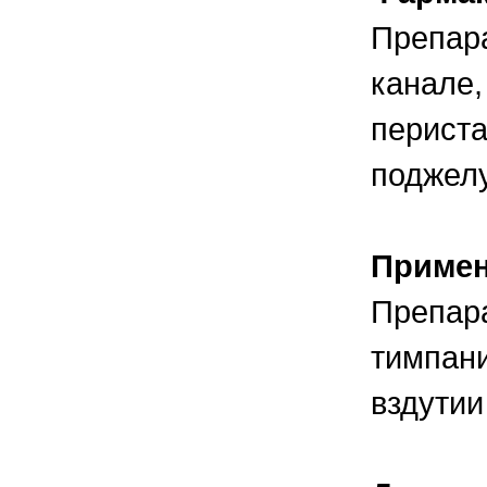
Препара
канале,
периста
поджелу
Приме
Препара
тимпани
вздутии