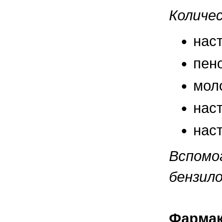
правильно ухаживать, кормить и
содержать своих животных, но и вовремя
Количе
распознать то или иное заболевание
нас
пено
мол
нас
нас
Вспомо
бензило
Фармак