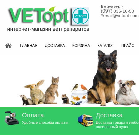
Контакты:
(097)
035-16-50
✎
mail@vetopt.com
ГЛАВНАЯ
ДОСТАВКА
КОРЗИНА
КАТАЛОГ
ПРАЙС
Оплата
Доставка
Удобные способы оплаты
Доставка товара в любо
населенный пункт