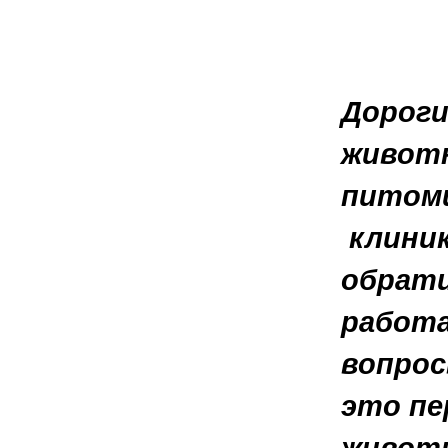
Дороги
животн
питомц
клиник
обрати
работа
вопрос
это пе
животн