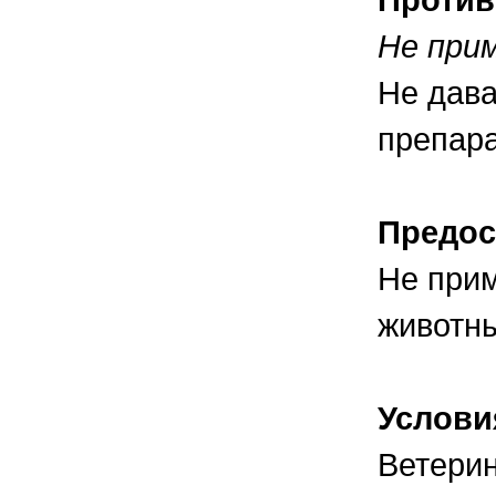
Не при
Не дав
препара
Предос
Не при
животны
Услови
Ветерин