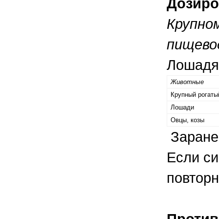
Дозиро
Крупно
пищево
Лошадям
Животные
Крупный рогаты
Лошади
Овцы, козы
Заранее
Если си
повторн
Против