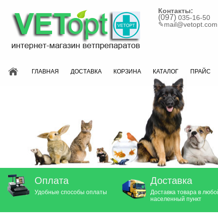
Контакты:
(097)
035-16-50
✎
mail@vetopt.com
ГЛАВНАЯ
ДОСТАВКА
КОРЗИНА
КАТАЛОГ
ПРАЙС
Оплата
Доставка
Удобные способы оплаты
Доставка товара в любо
населенный пункт