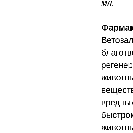
мл.
правильно ухаживать, кормить и
содержать своих животных, но и вовремя
распознать то или иное заболевание
Фармак
Ветозал
благотв
регенер
животны
веществ
вредны
быстром
животн