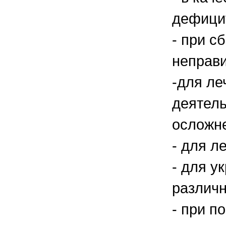
дефицит
- при с
неправи
-для ле
деятель
осложне
- для л
- для у
различ
- при п