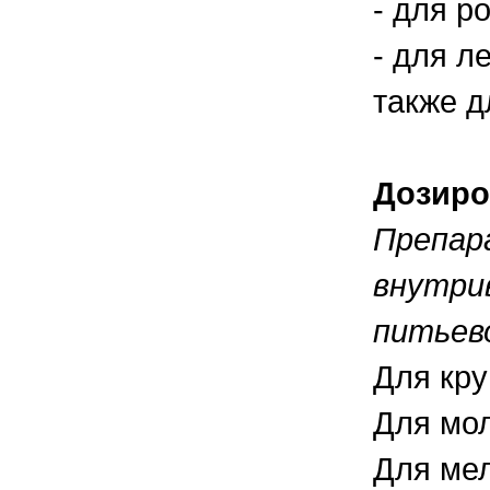
- для р
- для л
также д
Дозиро
Препар
внутри
питьево
Для кру
Для мол
Для мел