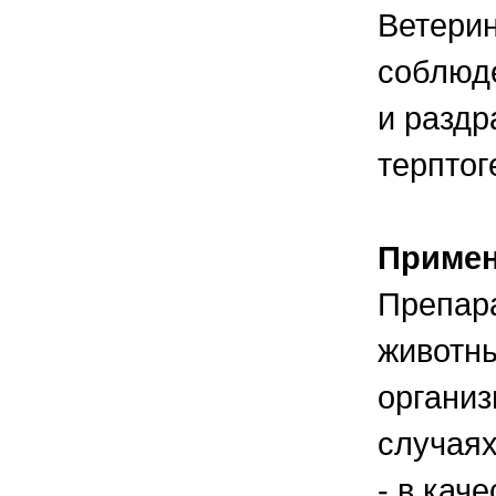
Ветерин
соблюде
и раздр
терптог
Приме
Препара
животн
организ
случаях
- в кач