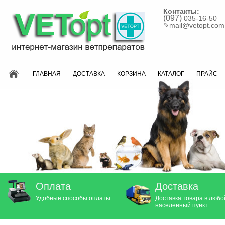
Контакты:
(097)
035-16-50
✎
mail@vetopt.com
ГЛАВНАЯ
ДОСТАВКА
КОРЗИНА
КАТАЛОГ
ПРАЙС
Оплата
Доставка
Удобные способы оплаты
Доставка товара в любо
населенный пункт