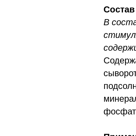
правильно ухаживать, кормить и
содержать своих животных, но и вовремя
Состав
распознать то или иное заболевание
В сост
стимул
содерж
Содержа
сыворот
подсолн
минерал
фосфаты