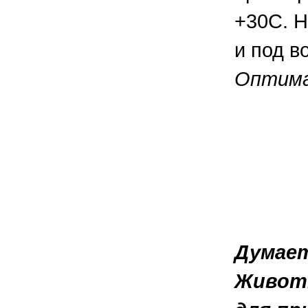
+30С. Н
и под в
Оптимал
Думает
Животн