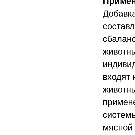
Приме
Добавка
составл
сбалан
животн
индиви
входят 
животн
примен
системы
мясной 