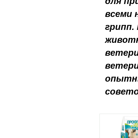
для пр
всеми 
грипп.
животн
ветери
ветери
опытн
совето