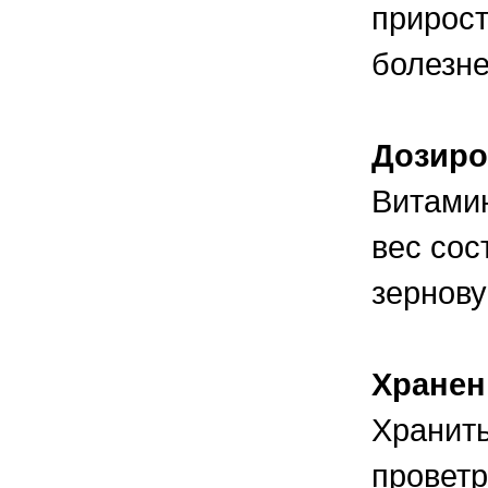
прирост
болезне
Дозиро
Витамин
вес сос
зернову
Хранен
Хранит
проветр