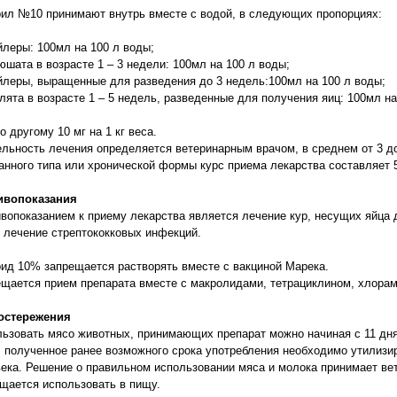
ил №10 принимают внутрь вместе с водой, в следующих пропорциях:
йлеры: 100мл на 100 л воды;
юшата в возрасте 1 – 3 недели: 100мл на 100 л воды;
йлеры, выращенные для разведения до 3 недель:100мл на 100 л воды;
лята в возрасте 1 – 5 недель, разведенные для получения яиц: 100мл на
о другому 10 мг на 1 кг веса.
льность лечения определяется ветеринарным врачом, в среднем от 3 д
нного типа или хронической формы курс приема лекарства составляет 5
ивопоказания
вопоказанием к приему лекарства является лечение кур, несущих яйца 
 лечение стрептококковых инфекций.
ид 10% запрещается растворять вместе с вакциной Марека.
щается прием препарата вместе с макролидами, тетрациклином, хлора
остережения
ьзовать мясо животных, принимающих препарат можно начиная с 11 дня
 полученное ранее возможного срока употребления необходимо утилизи
ека. Решение о правильном использовании мяса и молока принимает ве
щается использовать в пищу.