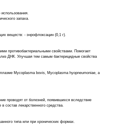
 использования.
ического запаха.
х веществ: - энрофлоксацин (0,1 г).
шими противобактериальными свойствами. Помогает
тализ ДНК. Улучшая тем самым бактерицидные свойства
оплазме Mycoplasma bovis, Mycoplasma hyopneumoniae, а
ние проводят от болезней, появившихся вследствие
 в состав лекарственного средства.
анного типа или при хронических формах.