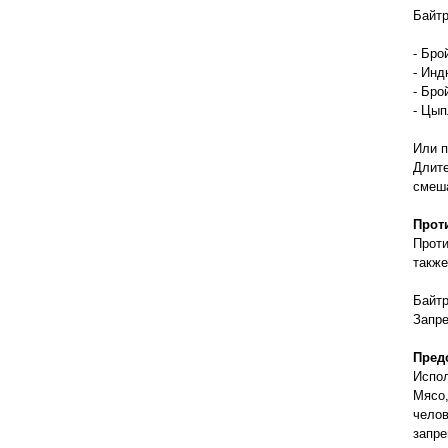
правильно ухаживать, кормить и
Байтр
содержать своих животных, но и вовремя
распознать то или иное заболевание
- Бро
- Инд
- Бро
- Цып
Или п
Длите
смеша
Прот
Проти
также
Байтр
Запре
Пред
Испол
Мясо,
челов
запре