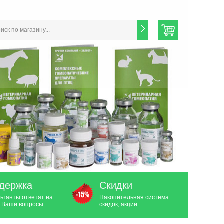
держка
Скидки
ьтанты ответят на
Накопительная система
 Ваши вопросы
скидок, акции