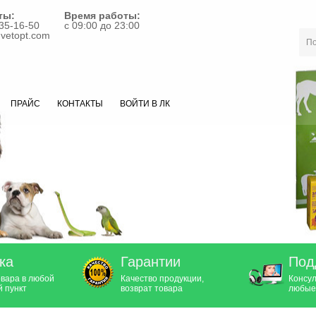
ты:
Время работы:
35-16-50
с 09:00 до 23:00
vetopt.com
ПРАЙС
КОНТАКТЫ
ВОЙТИ В ЛК
ка
Гарантии
Под
овара в любой
Качество продукции,
Консул
 пункт
возврат товара
любые