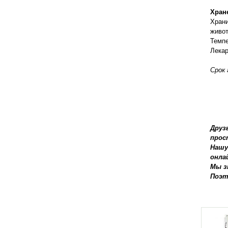
Хран
Храни
живот
Темпе
Лекар
Срок 
Друз
прос
Нашу
онла
Мы з
Поэт