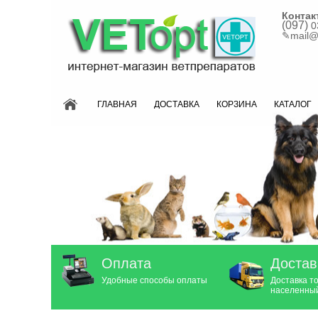
Контак
(097)
0
✎
mail@
ГЛАВНАЯ
ДОСТАВКА
КОРЗИНА
КАТАЛОГ
Оплата
Достав
Удобные способы оплаты
Доставка т
населенный