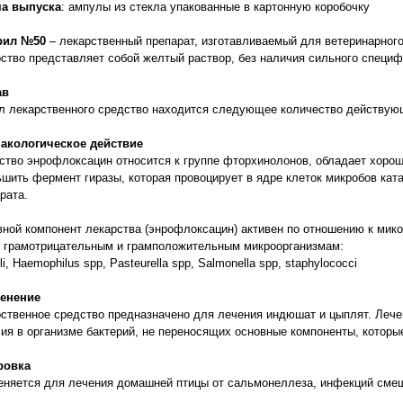
а выпуска
: ампулы из стекла упакованные в картонную коробочку
рил №50
– лекарственный препарат, изготавливаемый для ветеринарного
ство представляет собой желтый раствор, без наличия сильного специф
ав
л лекарственного средство находится следующее количество действующи
акологическое действие
тво энрофлоксацин относится к группе фторхинолонов, обладает хоро
шить фермент гиразы, которая провоцирует в ядре клеток микробов ка
рата.
ной компонент лекарства (энрофлоксацин) активен по отношению к мик
 грамотрицательным и грамположительным микроорганизмам:
oli, Haemophilus spp, Pasteurella spp, Salmonella spp, staphylococci
енение
ственное средство предназначено для лечения индюшат и цыплят. Лече
ия в организме бактерий, не переносящих основные компоненты, которые
ровка
няется для лечения домашней птицы от сальмонеллеза, инфекций смеш