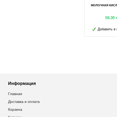
А 200Г
СЕМЯ ЛЬНА 100Г
МОЛОЧНАЯ КИСЛ
грн
3,36
грн
59,30
в избранное
Добавить в избранное
Добавить в 
Информация
Главная
Доставка и оплата
Корзина