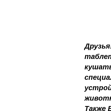
Друзья
таблет
кушать
специа
устрой
животн
Также 