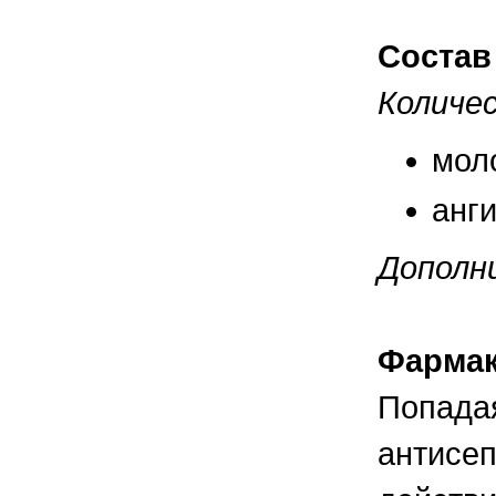
правильно ухаживать, кормить и
содержать своих животных, но и вовремя
распознать то или иное заболевание
Состав
Количе
мол
анг
Дополни
Фармак
Попадая
антисе