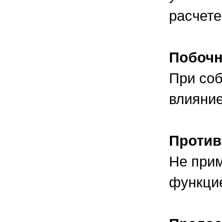
расчете
Побоч
При соб
влияние
Против
Не прим
функцие