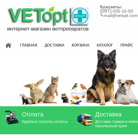
Контакты:
(097)
035-16-50
✎
mail@vetopt.com
ГЛАВНАЯ
ДОСТАВКА
КОРЗИНА
КАТАЛОГ
ПРАЙС
Оплата
Доставка
Удобные способы оплаты
Доставка товара в любо
населенный пункт