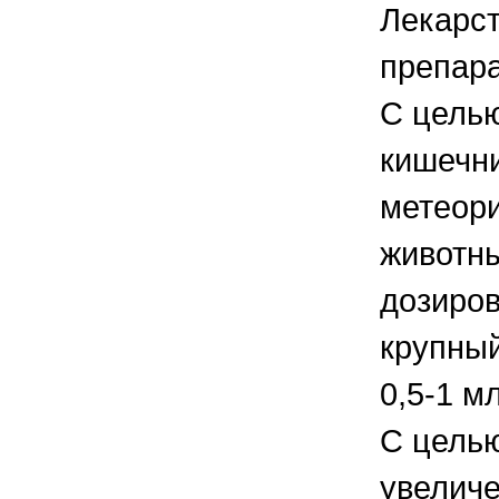
Лекарст
препара
С целью
кишечни
метеори
животны
дозиров
крупный
0,5-1 м
С целью
увеличе