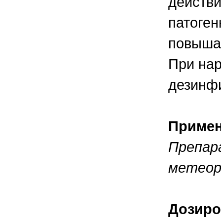
действи
патоге
повышае
При на
дезинф
Приме
Препар
метеор
Дозиро