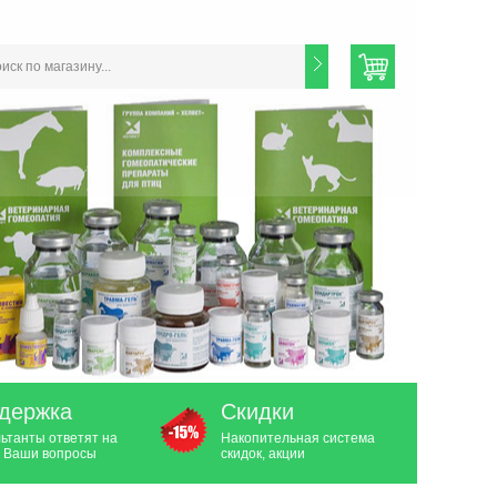
держка
Скидки
ьтанты ответят на
Накопительная система
 Ваши вопросы
скидок, акции