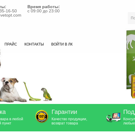
ты:
Время работы:
35-16-50
с 09:00 до 23:00
vetopt.com
ПРАЙС
КОНТАКТЫ
ВОЙТИ В ЛК
ка
Гарантии
Под
овара в любой
Качество продукции,
Консул
 пункт
возврат товара
любые