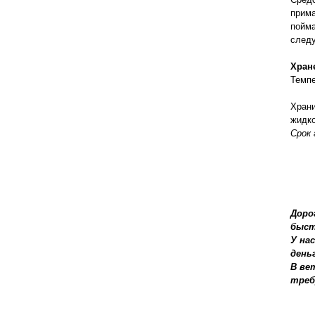
прима
пойма
следу
Хран
Темпе
Храни
жидко
Срок 
Доро
быст
У на
день
В ве
треб