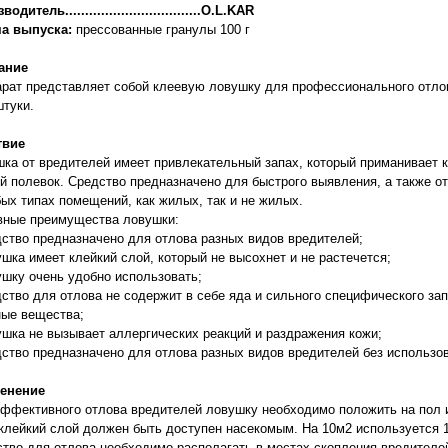
одитель..................................
O.L.KAR
а выпуска:
прессованные гранулы 100 г
ание
рат представляет собой клеевую ловушку для профессионального отлов
штуки.
твие
ка от вредителей имеет привлекательный запах, который приманивает к 
 полевок. Средство предназначено для быстрого выявления, а также от
ых типах помещений, как жилых, так и не жилых.
вные преимущества ловушки:
дство предназначено для отлова разных видов вредителей;
ушка имеет клейкий слой, который не высохнет и не растечется;
ушку очень удобно использовать;
дство для отлова не содержит в себе яда и сильного специфического за
ые вещества;
ушка не вызывает аллергических реакций и раздражения кожи;
дство предназначено для отлова разных видов вредителей без использо
енение
ффективного отлова вредителей ловушку необходимо положить на пол 
клейкий слой должен быть доступен насекомым. На 10м2 используется 1
тво для отлова необходимо располагать в местах скопления вредителей