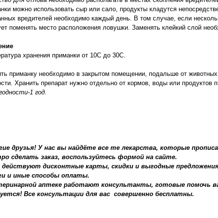
нки можно использовать сыр или сало, продукты кладутся непосредстве
нных вредителей необходимо каждый день. В том случае, если несколь
ет поменять место расположения ловушки. Заменять клейкий слой необ
ение
ратура хранения приманки от 10С до 30С.
ть приманку необходимо в закрытом помещении, подальше от животных,
сти. Хранить препарат нужно отдельно от кормов, воды или продуктов 
годности-1 год.
гие друзья! У нас вы найдёте все те лекарства, которые пропи
ро сделать заказ, воспользуйтесь формой на сайте.
с действуют дисконтные карты, скидки и выгодные предложени
ги и иные способы оплаты.
теринарной аптеке работают консультанты, готовые помочь ва
уется! Все консультации для вас совершенно бесплатны.