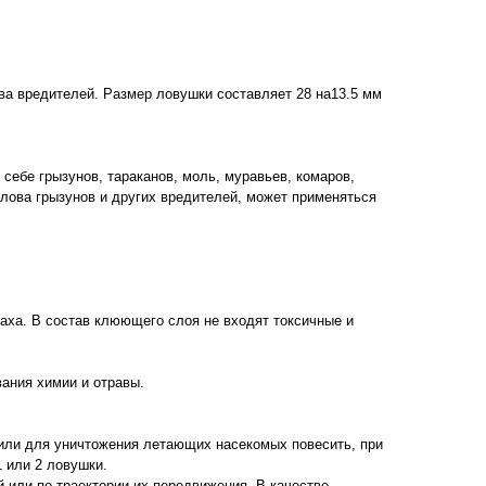
а вредителей. Размер ловушки составляет 28 на13.5 мм
себе грызунов, тараканов, моль, муравьев, комаров,
лова грызунов и других вредителей, может применяться
паха. В состав клюющего слоя не входят токсичные и
вания химии и отравы.
или для уничтожения летающих насекомых повесить, при
 или 2 ловушки.
 или по траектории их передвижения. В качестве