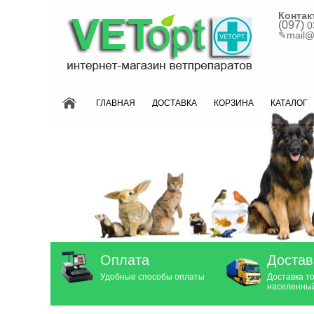
Контак
(097)
0
✎
mail@
ГЛАВНАЯ
ДОСТАВКА
КОРЗИНА
КАТАЛОГ
Оплата
Достав
Удобные способы оплаты
Доставка т
населенный