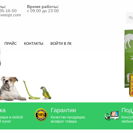
ты:
Время работы:
35-16-50
с 09:00 до 23:00
vetopt.com
ПРАЙС
КОНТАКТЫ
ВОЙТИ В ЛК
ка
Гарантии
Под
овара в любой
Качество продукции,
Консул
 пункт
возврат товара
любые