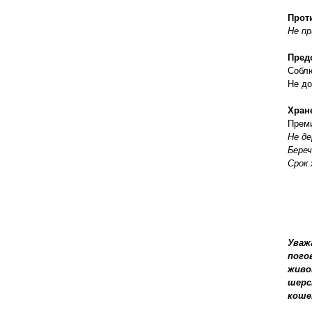
правильно ухаживать, кормить и
содержать своих животных, но и вовремя
Прот
распознать то или иное заболевание
Не пр
Пред
Соблю
Не до
Хран
Преми
Не де
Береч
Срок 
Уваж
пого
живо
шерс
коше