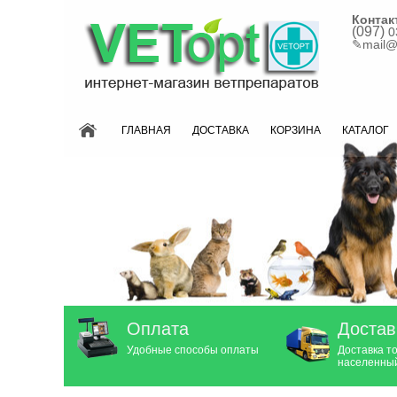
Контак
(097)
0
✎
mail@
ГЛАВНАЯ
ДОСТАВКА
КОРЗИНА
КАТАЛОГ
Оплата
Достав
Удобные способы оплаты
Доставка т
населенный