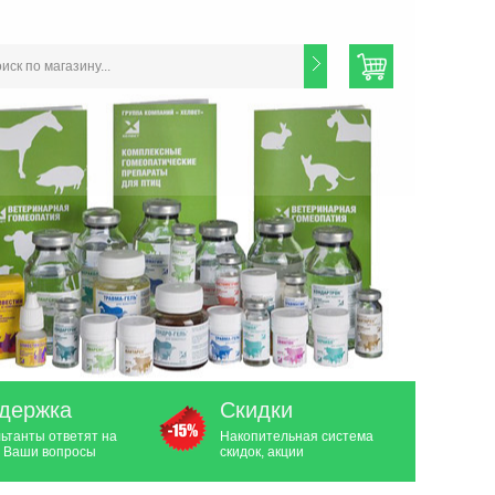
держка
Скидки
ьтанты ответят на
Накопительная система
 Ваши вопросы
скидок, акции