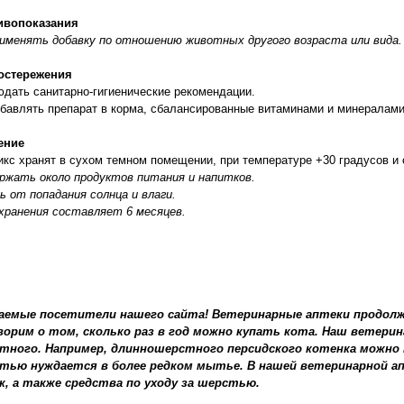
ивопоказания
именять добавку по отношению животных другого возраста или вида.
остережения
дать санитарно-гигиенические рекомендации.
бавлять препарат в корма, сбалансированные витаминами и минералами
ение
кс хранят в сухом темном помещении, при температуре +30 градусов и
ржать около продуктов питания и напитков.
ь от попадания солнца и влаги.
хранения составляет 6 месяцев.
аемые посетители нашего сайта! Ветеринарные аптеки продолж
ворим о том, сколько раз в год можно купать кота. Наш ветери
тного. Например, длинношерстного персидского котенка можно 
тью нуждается в более редком мытье. В нашей ветеринарной а
к, а также средства по уходу за шерстью.